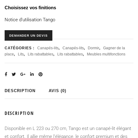
Choisissez vos finitions
Notice d’utilisation Tango
DEMANDER UN DEVIS
CATÉGORIES :
Canapés-lits
,
Canapés-lits
,
Dormir
,
Gagner de la
place
,
Lits
,
Lits rabattables
,
Lits rabattables
,
Meubles multifonctions
DESCRIPTION
AVIS (0)
DESCRIPTION
Disponible en L 223 ou 270 cm, Tango est un canapé-lit élégant
et confort. Il allie même l’élégance, le confort premium et des