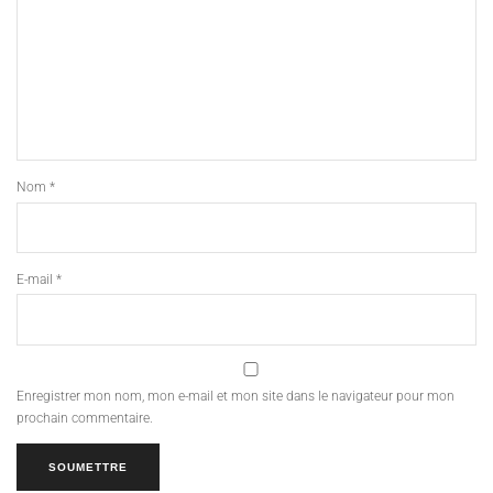
Nom
*
E-mail
*
Enregistrer mon nom, mon e-mail et mon site dans le navigateur pour mon
prochain commentaire.