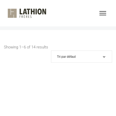
LITS
Home
Produits
Lits
/
/
Showing 1–6 of 14 results